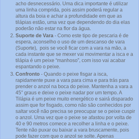
acho desnecessário. Uma dica importante é utilizar
uma linha comprida, pois assim poderá regular a
altura da boia e achar a profundidade em que as
tilápias estão, uma vez que dependendo do dia elas
poderão não estar na flor da água.
Suporte de Vara
- Como este tipo de pescaria é de
espera, aconselho o uso de um descanso de vara
(Suporte), pois se você ficar com a vara na mão, a
cada instante que se mexer vai movimentar a isca e a
tilápia é um peixe “manhoso”, com isso vai acabar
espantando o peixe.
Confronto
- Quando o peixe fisgar a isca,
rapidamente puxe a vara para cima e para trás para
prender o anzol na boca do peixe. Mantenha a vara a
45° graus e deixe o peixe nadar por um tempo. A
Tilápia é um peixe muito energético e sairá disparado
assim que for fisgado, como não são conhecidos por
saltar você não precisa se preocupar se o peixe cuspir
o anzol. Uma vez que o peixe se afastou por volta de
40 e 90 metros comece a recolher a linha e o peixe.
Tente não puxar ou baixar a vara bruscamente, pois
pode fazer com que o anzol se solte. Apenas