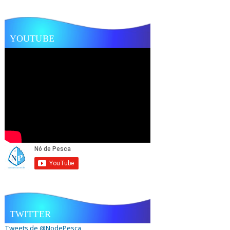
YOUTUBE
TWITTER
Tweets de @NodePesca