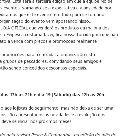
tiva. Esta será a terceira edição em que a equipe Nó de
ros eventos, somando-se a expectativa e a ansiedade por
editamos que este evento tem tudo para se tornar o
organização do evento vem apostando nisso...
 LOJA OFICIAL que venderá os produtos da maioria dos
o Feipesca costuma fazer, fica nossa torcida para que não
fato a venda com preços e promoções realmente
as promoções para a entrada, a organização está
a grupos de pescadores, convidando seus amigos e
tão sendo concedidos descontos especiais.
 das 13h as 21h e dia 19 (Sábado) das 12h as 20h.
o aos lojistas do seguimento, mas não deixa de ser uma
pois são apresentados as novidades e a evolução dos
deve se iniciar nos próximos meses.
o pela revista Pesca & Companhia, na edição do mês do