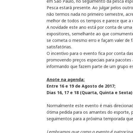
em São Paulo, no seguimento da pesca espor
Pesca estará presente. Ao julgar pelos out
não termos nada no primeiro semestre, acr
melhor de todos os tempos e parece que a 
A novidade este ano está por conta de uma
expositores, semelhante ao que comumente 
se cometa o mesmo erro e façam valer de 
satisfatórias.
O incentivo para o evento fica por conta d
promovendo preços especiais para pacotes 
informando que fazem parte de um grupo es
Anote na agenda:
Entre 16 e 19 de Agosto de 2017;
Dias 16, 17 e 18 (Quarta, Quinta e Sexta)
Normalmente este evento é mais direcionad
ótima pedida para os amantes do esporte, 
seguimentos para a próxima temporada que 
Lembramos que como o evento é patrocinad